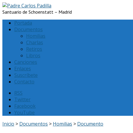
Santuario de Schoenstatt – Madrid
Portada
Documentos
Homilias
Charlas
Retiros
Libros
Canciones
Enlaces
Suscríbete
Contacto
RSS
Twitter
Facebook
YouTube
Inicio
>
Documentos
>
Homilias
>
Documento