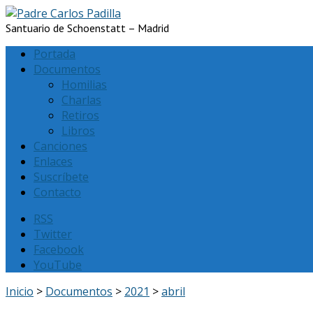
Santuario de Schoenstatt – Madrid
Portada
Documentos
Homilias
Charlas
Retiros
Libros
Canciones
Enlaces
Suscríbete
Contacto
RSS
Twitter
Facebook
YouTube
Inicio
>
Documentos
>
2021
>
abril