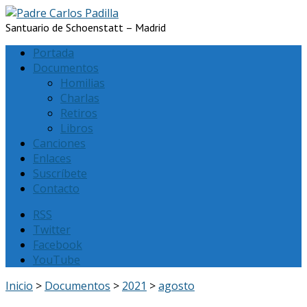
Santuario de Schoenstatt – Madrid
Portada
Documentos
Homilias
Charlas
Retiros
Libros
Canciones
Enlaces
Suscríbete
Contacto
RSS
Twitter
Facebook
YouTube
Inicio
>
Documentos
>
2021
>
agosto