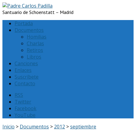
Santuario de Schoenstatt – Madrid
Portada
Documentos
Homilias
Charlas
Retiros
Libros
Canciones
Enlaces
Suscríbete
Contacto
RSS
Twitter
Facebook
YouTube
Inicio
>
Documentos
>
2012
>
septiembre