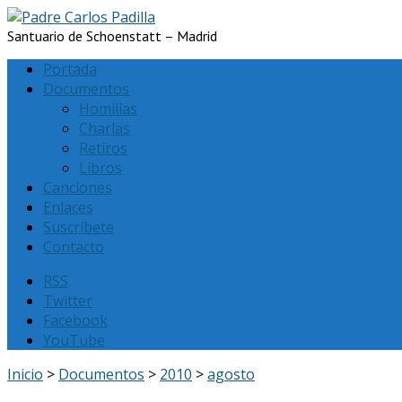
Santuario de Schoenstatt – Madrid
Portada
Documentos
Homilias
Charlas
Retiros
Libros
Canciones
Enlaces
Suscríbete
Contacto
RSS
Twitter
Facebook
YouTube
Inicio
>
Documentos
>
2010
>
agosto