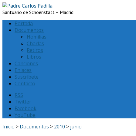
Santuario de Schoenstatt – Madrid
Portada
Documentos
Homilias
Charlas
Retiros
Libros
Canciones
Enlaces
Suscríbete
Contacto
RSS
Twitter
Facebook
YouTube
Inicio
>
Documentos
>
2010
>
junio