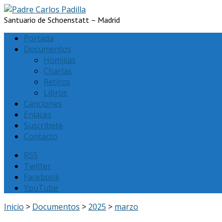
Santuario de Schoenstatt – Madrid
Portada
Documentos
Homilias
Charlas
Retiros
Libros
Canciones
Enlaces
Suscríbete
Contacto
RSS
Twitter
Facebook
YouTube
Inicio
>
Documentos
>
2025
>
marzo