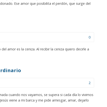
rdonado. Ese amor que posibilita el perdón, que surge del
0
l amor es la ceniza. Al recibir la ceniza quiero decirle a
rdinario
2
 nada cuando nos vayamos, se supera si cada día lo vivimos
Jesús viene a mi barca y me pide arriesgar, amar, dejarlo