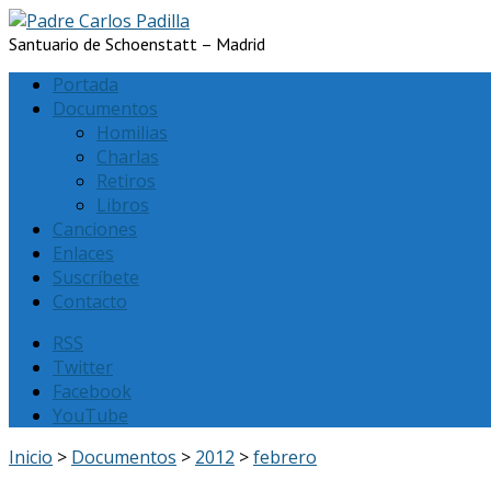
Santuario de Schoenstatt – Madrid
Portada
Documentos
Homilias
Charlas
Retiros
Libros
Canciones
Enlaces
Suscríbete
Contacto
RSS
Twitter
Facebook
YouTube
Inicio
>
Documentos
>
2012
>
febrero