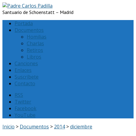
Santuario de Schoenstatt – Madrid
Portada
Documentos
Homilias
Charlas
Retiros
Libros
Canciones
Enlaces
Suscríbete
Contacto
RSS
Twitter
Facebook
YouTube
Inicio
>
Documentos
>
2014
>
diciembre