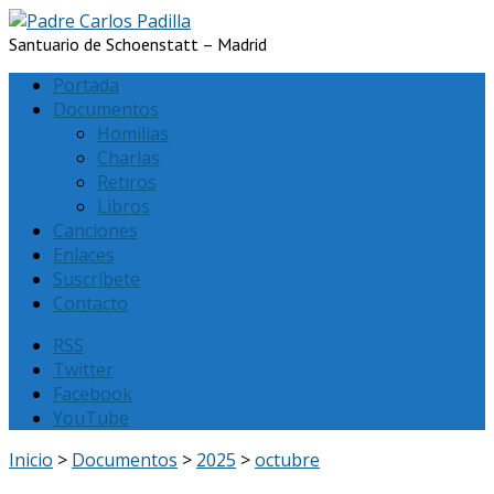
Santuario de Schoenstatt – Madrid
Portada
Documentos
Homilias
Charlas
Retiros
Libros
Canciones
Enlaces
Suscríbete
Contacto
RSS
Twitter
Facebook
YouTube
Inicio
>
Documentos
>
2025
>
octubre