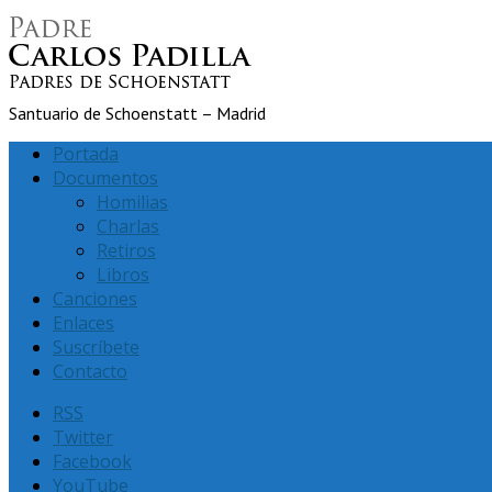
Santuario de Schoenstatt – Madrid
Portada
Documentos
Homilias
Charlas
Retiros
Libros
Canciones
Enlaces
Suscríbete
Contacto
RSS
Twitter
Facebook
YouTube