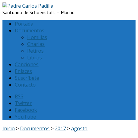
Santuario de Schoenstatt – Madrid
Portada
Documentos
Homilias
Charlas
Retiros
Libros
Canciones
Enlaces
Suscríbete
Contacto
RSS
Twitter
Facebook
YouTube
Inicio
>
Documentos
>
2017
>
agosto