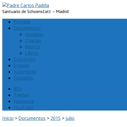
Santuario de Schoenstatt – Madrid
Portada
Documentos
Homilias
Charlas
Retiros
Libros
Canciones
Enlaces
Suscríbete
Contacto
RSS
Twitter
Facebook
YouTube
Inicio
>
Documentos
>
2015
>
julio