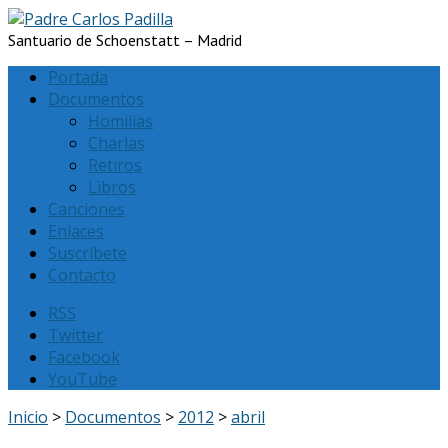
Santuario de Schoenstatt – Madrid
Portada
Documentos
Homilias
Charlas
Retiros
Libros
Canciones
Enlaces
Suscríbete
Contacto
RSS
Twitter
Facebook
YouTube
Inicio
>
Documentos
>
2012
>
abril