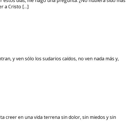
ar estos días, me hago una pregunta: ¿No hubiera sido más
r a Cristo […]
ran, y ven sólo los sudarios caídos, no ven nada más y,
ta creer en una vida terrena sin dolor, sin miedos y sin