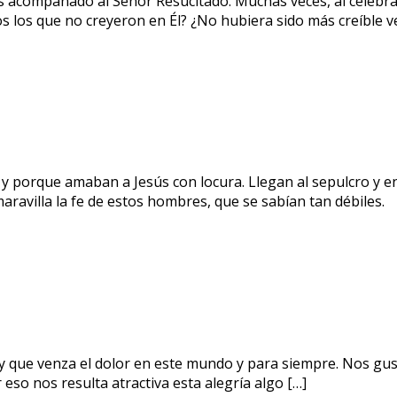
s acompañado al Señor Resucitado. Muchas veces, al celebr
s los que no creyeron en Él? ¿No hubiera sido más creíble ve
 porque amaban a Jesús con locura. Llegan al sepulcro y ent
aravilla la fe de estos hombres, que se sabían tan débiles.
 Rey que venza el dolor en este mundo y para siempre. Nos gus
eso nos resulta atractiva esta alegría algo […]