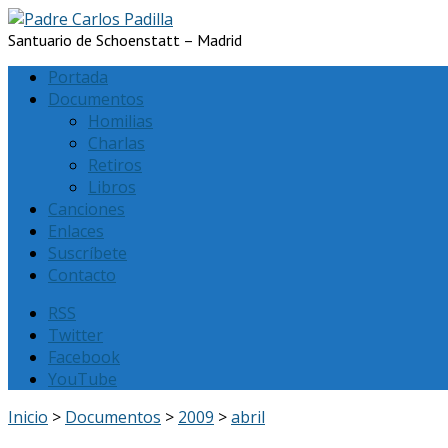
Santuario de Schoenstatt – Madrid
Portada
Documentos
Homilias
Charlas
Retiros
Libros
Canciones
Enlaces
Suscríbete
Contacto
RSS
Twitter
Facebook
YouTube
Inicio
>
Documentos
>
2009
>
abril