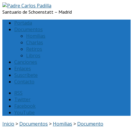
Santuario de Schoenstatt – Madrid
Portada
Documentos
Homilias
Charlas
Retiros
Libros
Canciones
Enlaces
Suscríbete
Contacto
RSS
Twitter
Facebook
YouTube
Inicio
>
Documentos
>
Homilias
>
Documento