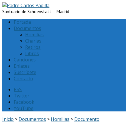
Santuario de Schoenstatt – Madrid
Portada
Documentos
Homilias
Charlas
Retiros
Libros
Canciones
Enlaces
Suscríbete
Contacto
RSS
Twitter
Facebook
YouTube
Inicio
>
Documentos
>
Homilias
>
Documento