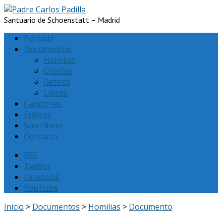
Santuario de Schoenstatt – Madrid
Portada
Documentos
Homilias
Charlas
Retiros
Libros
Canciones
Enlaces
Suscríbete
Contacto
RSS
Twitter
Facebook
YouTube
Inicio
>
Documentos
>
Homilias
>
Documento