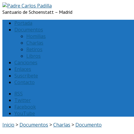
Santuario de Schoenstatt – Madrid
Portada
Documentos
Homilias
Charlas
Retiros
Libros
Canciones
Enlaces
Suscríbete
Contacto
RSS
Twitter
Facebook
YouTube
Inicio
>
Documentos
>
Charlas
>
Documento