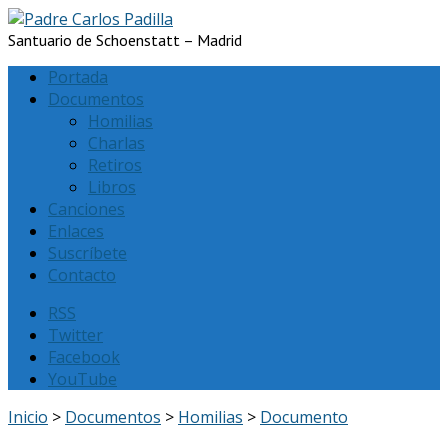
Santuario de Schoenstatt – Madrid
Portada
Documentos
Homilias
Charlas
Retiros
Libros
Canciones
Enlaces
Suscríbete
Contacto
RSS
Twitter
Facebook
YouTube
Inicio
>
Documentos
>
Homilias
>
Documento