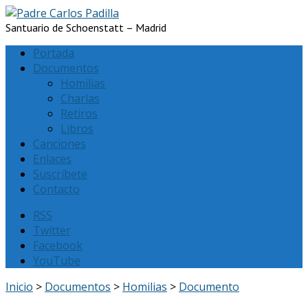
Santuario de Schoenstatt – Madrid
Portada
Documentos
Homilias
Charlas
Retiros
Libros
Canciones
Enlaces
Suscríbete
Contacto
RSS
Twitter
Facebook
YouTube
Inicio
>
Documentos
>
Homilias
>
Documento