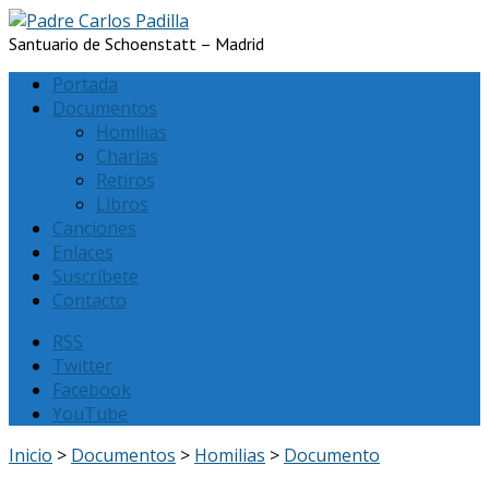
Santuario de Schoenstatt – Madrid
Portada
Documentos
Homilias
Charlas
Retiros
Libros
Canciones
Enlaces
Suscríbete
Contacto
RSS
Twitter
Facebook
YouTube
Inicio
>
Documentos
>
Homilias
>
Documento