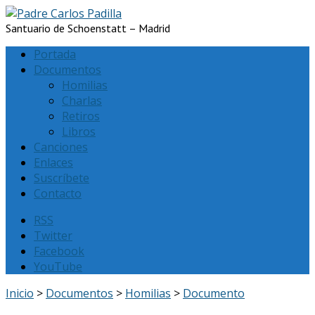
Santuario de Schoenstatt – Madrid
Portada
Documentos
Homilias
Charlas
Retiros
Libros
Canciones
Enlaces
Suscríbete
Contacto
RSS
Twitter
Facebook
YouTube
Inicio
>
Documentos
>
Homilias
>
Documento