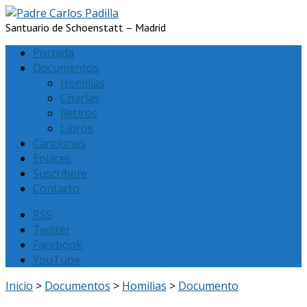
Santuario de Schoenstatt – Madrid
Portada
Documentos
Homilias
Charlas
Retiros
Libros
Canciones
Enlaces
Suscríbete
Contacto
RSS
Twitter
Facebook
YouTube
Inicio
>
Documentos
>
Homilias
>
Documento