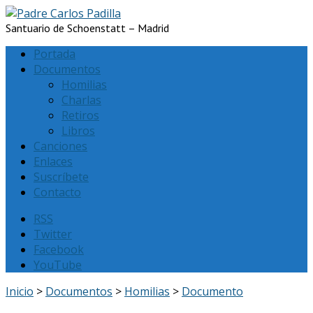
Santuario de Schoenstatt – Madrid
Portada
Documentos
Homilias
Charlas
Retiros
Libros
Canciones
Enlaces
Suscríbete
Contacto
RSS
Twitter
Facebook
YouTube
Inicio
>
Documentos
>
Homilias
>
Documento