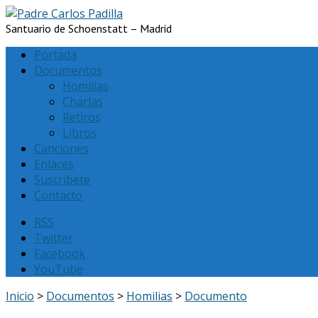
Santuario de Schoenstatt – Madrid
Portada
Documentos
Homilias
Charlas
Retiros
Libros
Canciones
Enlaces
Suscríbete
Contacto
RSS
Twitter
Facebook
YouTube
Inicio
>
Documentos
>
Homilias
>
Documento