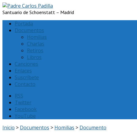
Santuario de Schoenstatt – Madrid
Portada
Documentos
Homilias
Charlas
Retiros
Libros
Canciones
Enlaces
Suscríbete
Contacto
RSS
Twitter
Facebook
YouTube
Inicio
>
Documentos
>
Homilias
>
Documento