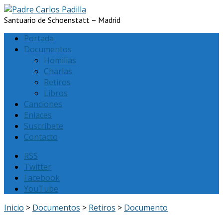
Santuario de Schoenstatt – Madrid
Portada
Documentos
Homilias
Charlas
Retiros
Libros
Canciones
Enlaces
Suscríbete
Contacto
RSS
Twitter
Facebook
YouTube
Inicio
>
Documentos
>
Retiros
>
Documento