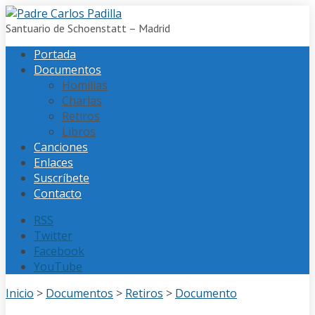
Santuario de Schoenstatt – Madrid
Portada
Documentos
Homilias
Charlas
Retiros
Libros
Canciones
Enlaces
Suscríbete
Contacto
RSS
Twitter
Facebook
YouTube
Inicio
>
Documentos
>
Retiros
>
Documento