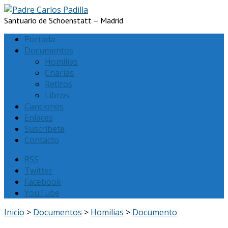
Santuario de Schoenstatt – Madrid
Portada
Documentos
Homilias
Charlas
Retiros
Libros
Canciones
Enlaces
Suscríbete
Contacto
RSS
Twitter
Facebook
YouTube
Inicio
>
Documentos
>
Homilias
>
Documento