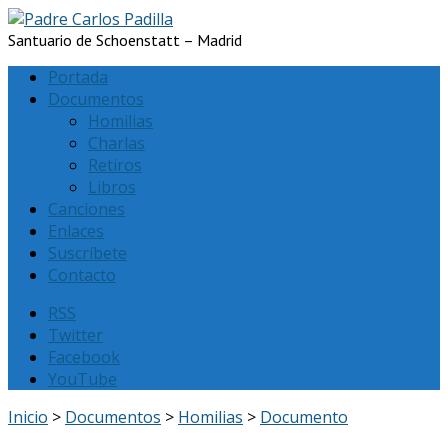
Santuario de Schoenstatt – Madrid
Portada
Documentos
Homilias
Charlas
Retiros
Libros
Canciones
Enlaces
Suscríbete
Contacto
RSS
Twitter
Facebook
YouTube
Inicio
>
Documentos
>
Homilias
>
Documento