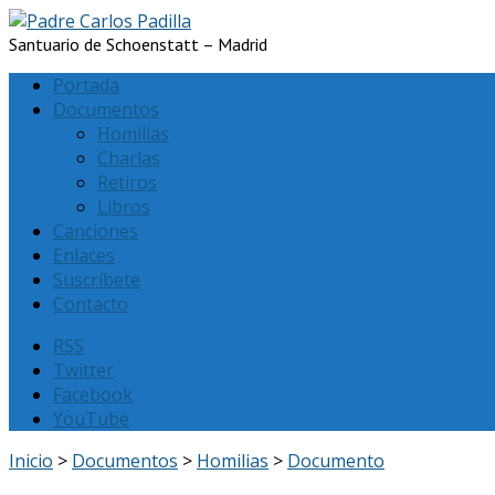
Santuario de Schoenstatt – Madrid
Portada
Documentos
Homilias
Charlas
Retiros
Libros
Canciones
Enlaces
Suscríbete
Contacto
RSS
Twitter
Facebook
YouTube
Inicio
>
Documentos
>
Homilias
>
Documento