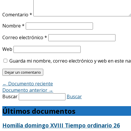
Comentario
*
Nombre
*
Correo electrónico
*
Web
Guarda mi nombre, correo electrónico y web en este n
←
Documento reciente
Documento anterior
→
Buscar
Buscar
Últimos documentos
Homilía domingo XVIII Tiempo ordinario 26