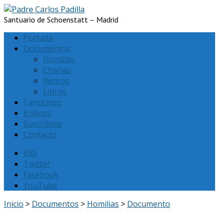
Santuario de Schoenstatt – Madrid
Portada
Documentos
Homilias
Charlas
Retiros
Libros
Canciones
Enlaces
Suscríbete
Contacto
RSS
Twitter
Facebook
YouTube
Inicio
>
Documentos
>
Homilias
>
Documento