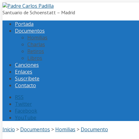
Santuario de Schoenstatt – Madrid
Portada
Documentos
Homilias
Charlas
Retiros
Libros
Canciones
Enlaces
Suscríbete
Contacto
RSS
Twitter
Facebook
YouTube
Inicio
>
Documentos
>
Homilias
>
Documento