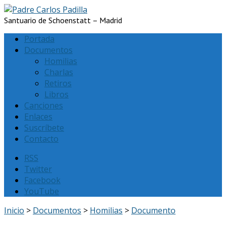
Santuario de Schoenstatt – Madrid
Portada
Documentos
Homilias
Charlas
Retiros
Libros
Canciones
Enlaces
Suscríbete
Contacto
RSS
Twitter
Facebook
YouTube
Inicio
>
Documentos
>
Homilias
>
Documento