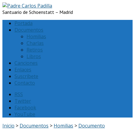
Santuario de Schoenstatt – Madrid
Portada
Documentos
Homilias
Charlas
Retiros
Libros
Canciones
Enlaces
Suscríbete
Contacto
RSS
Twitter
Facebook
YouTube
Inicio
>
Documentos
>
Homilias
>
Documento