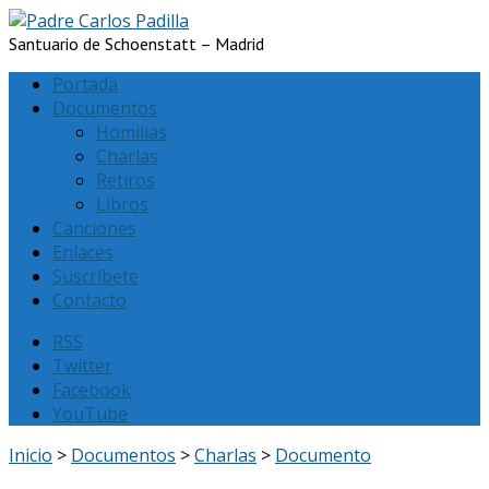
Santuario de Schoenstatt – Madrid
Portada
Documentos
Homilias
Charlas
Retiros
Libros
Canciones
Enlaces
Suscríbete
Contacto
RSS
Twitter
Facebook
YouTube
Inicio
>
Documentos
>
Charlas
>
Documento