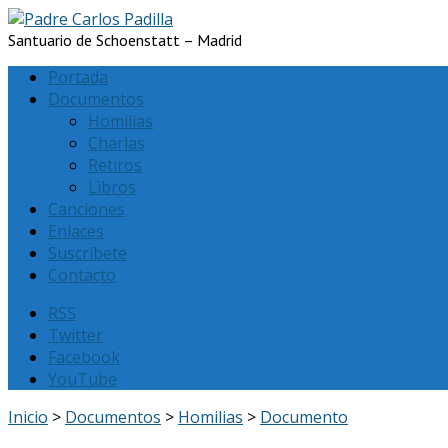
Santuario de Schoenstatt – Madrid
Portada
Documentos
Homilias
Charlas
Retiros
Libros
Canciones
Enlaces
Suscríbete
Contacto
RSS
Twitter
Facebook
YouTube
Inicio
>
Documentos
>
Homilias
>
Documento