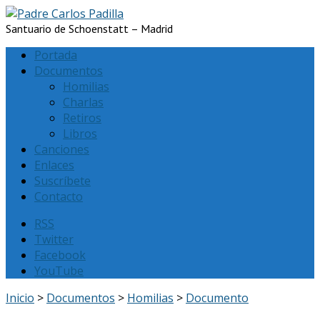
Santuario de Schoenstatt – Madrid
Portada
Documentos
Homilias
Charlas
Retiros
Libros
Canciones
Enlaces
Suscríbete
Contacto
RSS
Twitter
Facebook
YouTube
Inicio
>
Documentos
>
Homilias
>
Documento