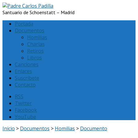
Santuario de Schoenstatt – Madrid
Portada
Documentos
Homilias
Charlas
Retiros
Libros
Canciones
Enlaces
Suscríbete
Contacto
RSS
Twitter
Facebook
YouTube
Inicio
>
Documentos
>
Homilias
>
Documento