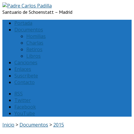
Santuario de Schoenstatt – Madrid
Portada
Documentos
Homilias
Charlas
Retiros
Libros
Canciones
Enlaces
Suscríbete
Contacto
RSS
Twitter
Facebook
YouTube
Inicio
>
Documentos
>
2015