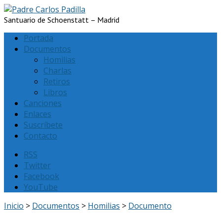
Santuario de Schoenstatt – Madrid
Portada
Documentos
Homilias
Charlas
Retiros
Libros
Canciones
Enlaces
Suscríbete
Contacto
RSS
Twitter
Facebook
YouTube
Inicio
>
Documentos
>
Homilias
>
Documento