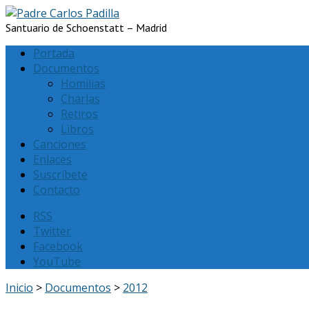
Santuario de Schoenstatt – Madrid
Portada
Documentos
Homilias
Charlas
Retiros
Libros
Canciones
Enlaces
Suscríbete
Contacto
RSS
Twitter
Facebook
YouTube
Inicio
>
Documentos
>
2012