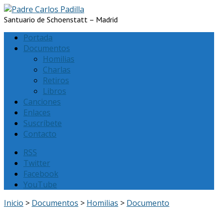
Santuario de Schoenstatt – Madrid
Portada
Documentos
Homilias
Charlas
Retiros
Libros
Canciones
Enlaces
Suscríbete
Contacto
RSS
Twitter
Facebook
YouTube
Inicio
>
Documentos
>
Homilias
>
Documento