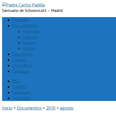
Santuario de Schoenstatt – Madrid
Portada
Documentos
Homilias
Charlas
Retiros
Libros
Canciones
Enlaces
Suscríbete
Contacto
RSS
Twitter
Facebook
YouTube
Inicio
>
Documentos
>
2010
>
agosto