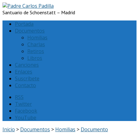
Santuario de Schoenstatt – Madrid
Portada
Documentos
Homilias
Charlas
Retiros
Libros
Canciones
Enlaces
Suscríbete
Contacto
RSS
Twitter
Facebook
YouTube
Inicio
>
Documentos
>
Homilias
>
Documento