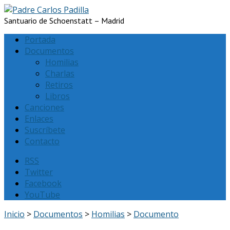
Santuario de Schoenstatt – Madrid
Portada
Documentos
Homilias
Charlas
Retiros
Libros
Canciones
Enlaces
Suscríbete
Contacto
RSS
Twitter
Facebook
YouTube
Inicio
>
Documentos
>
Homilias
>
Documento