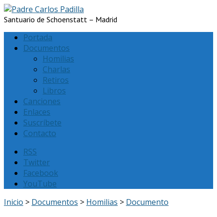
Santuario de Schoenstatt – Madrid
Portada
Documentos
Homilias
Charlas
Retiros
Libros
Canciones
Enlaces
Suscríbete
Contacto
RSS
Twitter
Facebook
YouTube
Inicio
>
Documentos
>
Homilias
>
Documento