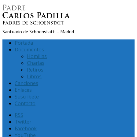
Santuario de Schoenstatt – Madrid
Portada
Documentos
Homilias
Charlas
Retiros
Libros
Canciones
Enlaces
Suscríbete
Contacto
RSS
Twitter
Facebook
YouTube